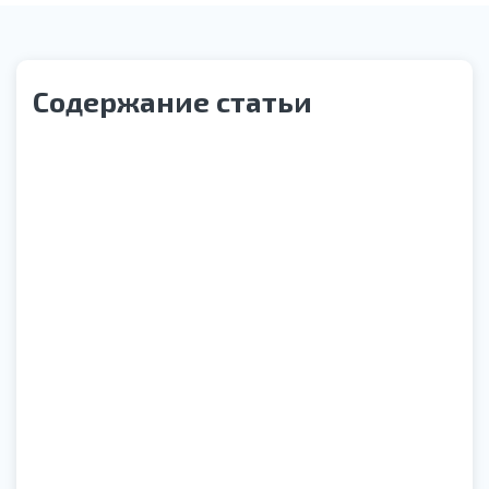
Содержание статьи
Статья под редакцией
Медведева Лилия Сергеевна
Врач психиатр-нарколог